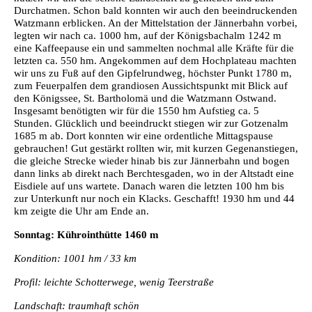
Durchatmen. Schon bald konnten wir auch den beeindruckenden
Watzmann erblicken. An der Mittelstation der Jännerbahn vorbei,
legten wir nach ca. 1000 hm, auf der Königsbachalm 1242 m
eine Kaffeepause ein und sammelten nochmal alle Kräfte für die
letzten ca. 550 hm. Angekommen auf dem Hochplateau machten
wir uns zu Fuß auf den Gipfelrundweg, höchster Punkt 1780 m,
zum Feuerpalfen dem grandiosen Aussichtspunkt mit Blick auf
den Königssee, St. Bartholomä und die Watzmann Ostwand.
Insgesamt benötigten wir für die 1550 hm Aufstieg ca. 5
Stunden. Glücklich und beeindruckt stiegen wir zur Gotzenalm
1685 m ab. Dort konnten wir eine ordentliche Mittagspause
gebrauchen! Gut gestärkt rollten wir, mit kurzen Gegenanstiegen,
die gleiche Strecke wieder hinab bis zur Jännerbahn und bogen
dann links ab direkt nach Berchtesgaden, wo in der Altstadt eine
Eisdiele auf uns wartete. Danach waren die letzten 100 hm bis
zur Unterkunft nur noch ein Klacks. Geschafft! 1930 hm und 44
km zeigte die Uhr am Ende an.
Sonntag: Kührointhütte 1460 m
Kondition: 1001 hm / 33 km
Profil: leichte Schotterwege, wenig Teerstraße
Landschaft: traumhaft schön