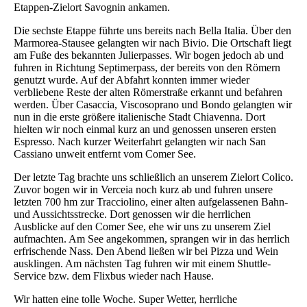
Etappen-Zielort Savognin ankamen.
Die sechste Etappe führte uns bereits nach Bella Italia. Über den
Marmorea-Stausee gelangten wir nach Bivio. Die Ortschaft liegt
am Fuße des bekannten Julierpasses. Wir bogen jedoch ab und
fuhren in Richtung Septimerpass, der bereits von den Römern
genutzt wurde. Auf der Abfahrt konnten immer wieder
verbliebene Reste der alten Römerstraße erkannt und befahren
werden. Über Casaccia, Viscosoprano und Bondo gelangten wir
nun in die erste größere italienische Stadt Chiavenna. Dort
hielten wir noch einmal kurz an und genossen unseren ersten
Espresso. Nach kurzer Weiterfahrt gelangten wir nach San
Cassiano unweit entfernt vom Comer See.
Der letzte Tag brachte uns schließlich an unserem Zielort Colico.
Zuvor bogen wir in Verceia noch kurz ab und fuhren unsere
letzten 700 hm zur Tracciolino, einer alten aufgelassenen Bahn-
und Aussichtsstrecke. Dort genossen wir die herrlichen
Ausblicke auf den Comer See, ehe wir uns zu unserem Ziel
aufmachten. Am See angekommen, sprangen wir in das herrlich
erfrischende Nass. Den Abend ließen wir bei Pizza und Wein
ausklingen. Am nächsten Tag fuhren wir mit einem Shuttle-
Service bzw. dem Flixbus wieder nach Hause.
Wir hatten eine tolle Woche. Super Wetter, herrliche