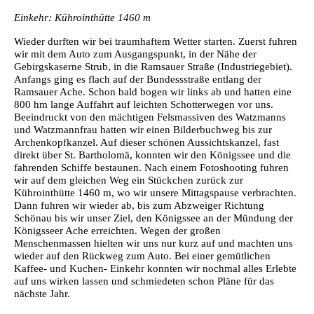
Einkehr: Kührointhütte 1460 m
Wieder durften wir bei traumhaftem Wetter starten. Zuerst fuhren
wir mit dem Auto zum Ausgangspunkt, in der Nähe der
Gebirgskaserne Strub, in die Ramsauer Straße (Industriegebiet).
Anfangs ging es flach auf der Bundessstraße entlang der
Ramsauer Ache. Schon bald bogen wir links ab und hatten eine
800 hm lange Auffahrt auf leichten Schotterwegen vor uns.
Beeindruckt von den mächtigen Felsmassiven des Watzmanns
und Watzmannfrau hatten wir einen Bilderbuchweg bis zur
Archenkopfkanzel. Auf dieser schönen Aussichtskanzel, fast
direkt über St. Bartholomä, konnten wir den Königssee und die
fahrenden Schiffe bestaunen. Nach einem Fotoshooting fuhren
wir auf dem gleichen Weg ein Stückchen zurück zur
Kührointhütte 1460 m, wo wir unsere Mittagspause verbrachten.
Dann fuhren wir wieder ab, bis zum Abzweiger Richtung
Schönau bis wir unser Ziel, den Königssee an der Mündung der
Königsseer Ache erreichten. Wegen der großen
Menschenmassen hielten wir uns nur kurz auf und machten uns
wieder auf den Rückweg zum Auto. Bei einer gemütlichen
Kaffee- und Kuchen- Einkehr konnten wir nochmal alles Erlebte
auf uns wirken lassen und schmiedeten schon Pläne für das
nächste Jahr.