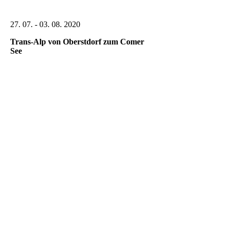
27. 07. - 03. 08. 2020
Trans-Alp von Oberstdorf zum Comer
See
Alpencross-2020_01
Alpencross-2020_02
Alpencross-2020_03
Alpencross-2020_04
Alpencross-2020_05
Alpencross-2020_06
Alpencross-2020_07
Alpencross-2020_08
Alpencross-2020_09