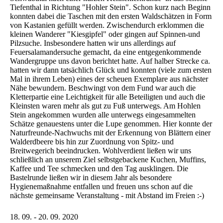
Tiefenthal in Richtung "Hohler Stein". Schon kurz nach Beginn
konnten dabei die Taschen mit den ersten Waldschätzen in Form
von Kastanien gefüllt werden. Zwischendurch erklommen die
kleinen Wanderer "Kiesgipfel" oder gingen auf Spinnen-und
Pilzsuche. Insbesondere hatten wir uns allerdings auf
Feuersalamandersuche gemacht, da eine entgegenkommende
Wandergruppe uns davon berichtet hatte. Auf halber Strecke ca.
hatten wir dann tatsächlich Glück und konnten (viele zum ersten
Mal in ihrem Leben) eines der scheuen Exemplare aus nächster
Nähe bewundern. Beschwingt von dem Fund war auch die
Kletterpartie eine Leichtigkeit für alle Beteiligten und auch die
Kleinsten waren mehr als gut zu Fuß unterwegs. Am Hohlen
Stein angekommen wurden alle unterwegs eingesammelten
Schätze genauestens unter die Lupe genommen. Hier konnte der
Naturfreunde-Nachwuchs mit der Erkennung von Blättern einer
Walderdbeere bis hin zur Zuordnung von Spitz- und
Breitwegerich beeindrucken. Wohlverdient ließen wir uns
schließlich an unserem Ziel selbstgebackene Kuchen, Muffins,
Kaffee und Tee schmecken und den Tag ausklingen. Die
Bastelrunde ließen wir in diesem Jahr als besondere
Hygienemaßnahme entfallen und freuen uns schon auf die
nächste gemeinsame Veranstaltung - mit Abstand im Freien :-)
18. 09. - 20. 09. 2020