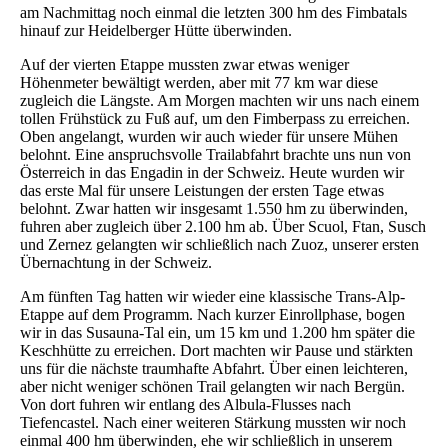
am Nachmittag noch einmal die letzten 300 hm des Fimbatals
hinauf zur Heidelberger Hütte überwinden.
Auf der vierten Etappe mussten zwar etwas weniger
Höhenmeter bewältigt werden, aber mit 77 km war diese
zugleich die Längste. Am Morgen machten wir uns nach einem
tollen Frühstück zu Fuß auf, um den Fimberpass zu erreichen.
Oben angelangt, wurden wir auch wieder für unsere Mühen
belohnt. Eine anspruchsvolle Trailabfahrt brachte uns nun von
Österreich in das Engadin in der Schweiz. Heute wurden wir
das erste Mal für unsere Leistungen der ersten Tage etwas
belohnt. Zwar hatten wir insgesamt 1.550 hm zu überwinden,
fuhren aber zugleich über 2.100 hm ab. Über Scuol, Ftan, Susch
und Zernez gelangten wir schließlich nach Zuoz, unserer ersten
Übernachtung in der Schweiz.
Am fünften Tag hatten wir wieder eine klassische Trans-Alp-
Etappe auf dem Programm. Nach kurzer Einrollphase, bogen
wir in das Susauna-Tal ein, um 15 km und 1.200 hm später die
Keschhütte zu erreichen. Dort machten wir Pause und stärkten
uns für die nächste traumhafte Abfahrt. Über einen leichteren,
aber nicht weniger schönen Trail gelangten wir nach Bergün.
Von dort fuhren wir entlang des Albula-Flusses nach
Tiefencastel. Nach einer weiteren Stärkung mussten wir noch
einmal 400 hm überwinden, ehe wir schließlich in unserem