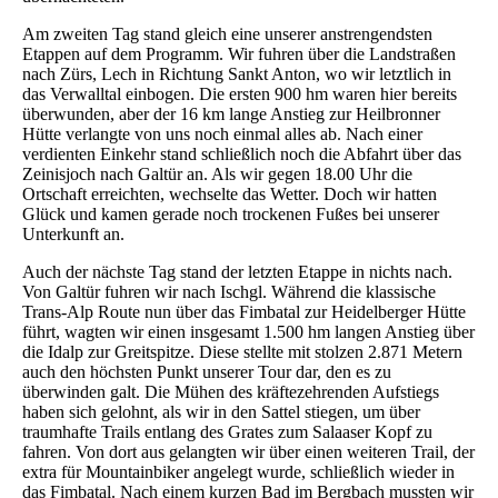
Am zweiten Tag stand gleich eine unserer anstrengendsten
Etappen auf dem Programm. Wir fuhren über die Landstraßen
nach Zürs, Lech in Richtung Sankt Anton, wo wir letztlich in
das Verwalltal einbogen. Die ersten 900 hm waren hier bereits
überwunden, aber der 16 km lange Anstieg zur Heilbronner
Hütte verlangte von uns noch einmal alles ab. Nach einer
verdienten Einkehr stand schließlich noch die Abfahrt über das
Zeinisjoch nach Galtür an. Als wir gegen 18.00 Uhr die
Ortschaft erreichten, wechselte das Wetter. Doch wir hatten
Glück und kamen gerade noch trockenen Fußes bei unserer
Unterkunft an.
Auch der nächste Tag stand der letzten Etappe in nichts nach.
Von Galtür fuhren wir nach Ischgl. Während die klassische
Trans-Alp Route nun über das Fimbatal zur Heidelberger Hütte
führt, wagten wir einen insgesamt 1.500 hm langen Anstieg über
die Idalp zur Greitspitze. Diese stellte mit stolzen 2.871 Metern
auch den höchsten Punkt unserer Tour dar, den es zu
überwinden galt. Die Mühen des kräftezehrenden Aufstiegs
haben sich gelohnt, als wir in den Sattel stiegen, um über
traumhafte Trails entlang des Grates zum Salaaser Kopf zu
fahren. Von dort aus gelangten wir über einen weiteren Trail, der
extra für Mountainbiker angelegt wurde, schließlich wieder in
das Fimbatal. Nach einem kurzen Bad im Bergbach mussten wir