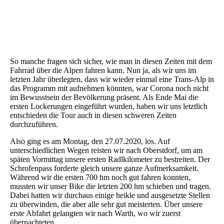
Alpencross-2020_10
Alpencross-2020_11
Alpencross-2020_12
So manche fragen sich sicher, wie man in diesen Zeiten mit dem
Fahrrad über die Alpen fahren kann. Nun ja, als wir uns im
letzten Jahr überlegten, dass wir wieder einmal eine Trans-Alp in
das Programm mit aufnehmen könnten, war Corona noch nicht
im Bewusstsein der Bevölkerung präsent. Als Ende Mai die
ersten Lockerungen eingeführt wurden, haben wir uns letztlich
entschieden die Tour auch in diesen schweren Zeiten
durchzuführen.
Also ging es am Montag, den 27.07.2020, los. Auf
unterschiedlichen Wegen reisten wir nach Oberstdorf, um am
späten Vormittag unsere ersten Radlkilometer zu bestreiten. Der
Schrofenpass forderte gleich unsere ganze Aufmerksamkeit.
Während wir die ersten 700 hm noch gut fahren konnten,
mussten wir unser Bike die letzten 200 hm schieben und tragen.
Dabei hatten wir durchaus einige heikle und ausgesetzte Stellen
zu überwinden, die aber alle sehr gut meisterten. Über unsere
erste Abfahrt gelangten wir nach Warth, wo wir zuerst
übernachteten.