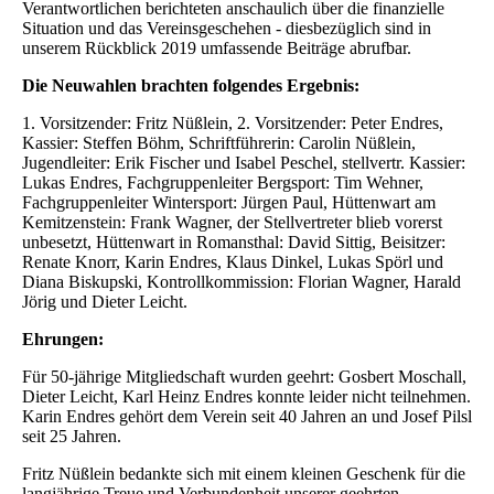
Verantwortlichen berichteten anschaulich über die finanzielle
Situation und das Vereinsgeschehen - diesbezüglich sind in
unserem Rückblick 2019 umfassende Beiträge abrufbar.
Die Neuwahlen brachten folgendes Ergebnis:
1. Vorsitzender: Fritz Nüßlein, 2. Vorsitzender: Peter Endres,
Kassier: Steffen Böhm, Schriftführerin: Carolin Nüßlein,
Jugendleiter: Erik Fischer und Isabel Peschel, stellvertr. Kassier:
Lukas Endres, Fachgruppenleiter Bergsport: Tim Wehner,
Fachgruppenleiter Wintersport: Jürgen Paul, Hüttenwart am
Kemitzenstein: Frank Wagner, der Stellvertreter blieb vorerst
unbesetzt, Hüttenwart in Romansthal: David Sittig, Beisitzer:
Renate Knorr, Karin Endres, Klaus Dinkel, Lukas Spörl und
Diana Biskupski, Kontrollkommission: Florian Wagner, Harald
Jörig und Dieter Leicht.
Ehrungen:
Für 50-jährige Mitgliedschaft wurden geehrt: Gosbert Moschall,
Dieter Leicht, Karl Heinz Endres konnte leider nicht teilnehmen.
Karin Endres gehört dem Verein seit 40 Jahren an und Josef Pilsl
seit 25 Jahren.
Fritz Nüßlein bedankte sich mit einem kleinen Geschenk für die
langjährige Treue und Verbundenheit unserer geehrten