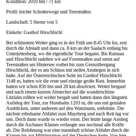
Kondition: 2010 hm / 71 km
Profil: leichte Schotterwege und Teerstraßen
Landschaft: 5 Sterne von 5
Einkehr: Gasthof Hirschbichl
Bei schönstem Wetter ging es in der Früh um 8:45 Uhr los, erst
durch die Altstadt und dann ca. 8 km an der Saalach entlang bis
Unterjettenberg, wo die eigentliche Tour begann. Bis Ramsau
und Hirschbichl radelten wir auf Forststraßen und meist auf
Teerstraßen am Hintersee vorbei bis zum Grenzübergang
Hirschbichl, der es am Schluss mit steilen Anstiegen in sich
hatte. Auf der Österreichischen Seite im Gasthof Hirschbichl
1148 m, hatten wir die erste und einzige große Rast. Immerhin
hatten wir schon 850 hm und 28 km absolviert. Weiter bergauf
und nach einem kurzen Abstecher auf die wunderschöne
Litzlalm rollten wir weiter bergab und hatten dann den längsten
Aufstieg der Tour, zur Hundsalm 1293 m, die uns mit genialen
Ausblicken, unter anderem auf den Watzmann, entlohnte. Die
nächste erholsame Abfahrt zum Mayrberg und nach Reit lag vor
uns. Doch dann wurde es wieder ernst. Der letzte lange Anstieg
durch die Aschauer Klamm verlangte uns nochmal alle Kräfte
ab. Die Belohnung war eine traumhaft schöne Abfahrt durch die
Klamm bis zur Militärstation auf der Deutschen Seite. Von hier